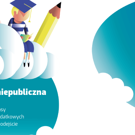
niepubliczna
asy
dodatkowych
odejście