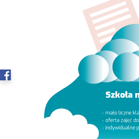
Szkoła 
mało liczne kl
oferta zajęć 
indywidualne p