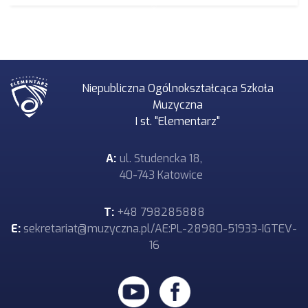
Niepubliczna Ogólnokształcąca Szkoła
Muzyczna
I st. "Elementarz"
A:
ul. Studencka 18,
40-743 Katowice
T:
+48 798285888
E:
sekretariat@muzyczna.pl/AE:PL-28980-51933-IGTEV-
16