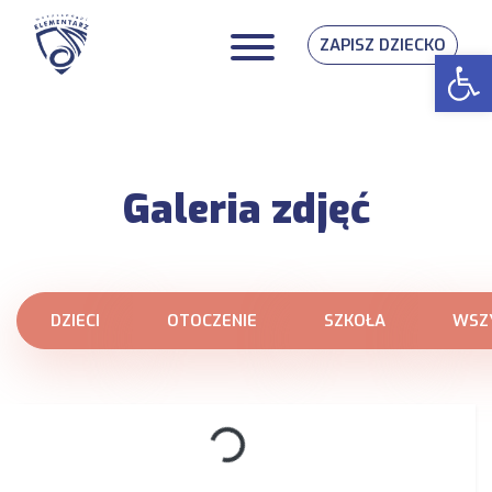
ZAPISZ DZIECKO
Op
Galeria zdjęć
DZIECI
OTOCZENIE
SZKOŁA
WSZ
Loading...