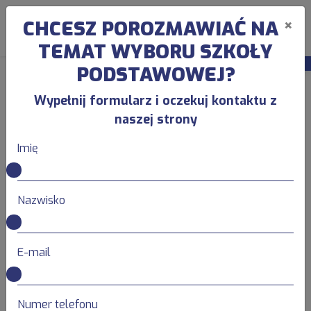
×
CHCESZ POROZMAWIAĆ NA
ZAPISZ DZIECKO
Op
TEMAT WYBORU SZKOŁY
Rekrutacja
PODSTAWOWEJ?
Wypełnij formularz i oczekuj kontaktu z
naszej strony
Imię
REKRUTACJA NA ROK SZKOLNY
2024/2025
Nazwisko
Wniosek o przyjęcie do szkoły można składać osobiście
E-mail
lub drogą mailową wysyłając dokumenty na adres
d.rakowska@muzyczna.pl.
Szczegółowe godziny badań predyspozycji muzycznych
Numer telefonu