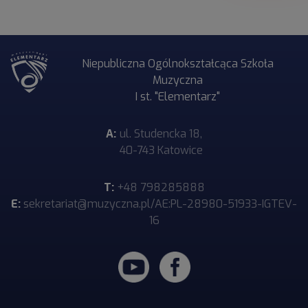
Niepubliczna Ogólnokształcąca Szkoła
Muzyczna
I st. "Elementarz"
A:
ul. Studencka 18,
40-743 Katowice
T:
+48 798285888
E:
sekretariat@muzyczna.pl/AE:PL-28980-51933-IGTEV-
16