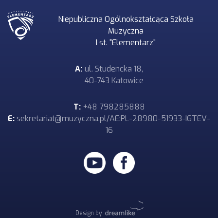
Niepubliczna Ogólnokształcąca Szkoła
Muzyczna
I st. "Elementarz"
A:
ul. Studencka 18,
40-743 Katowice
T:
+48 798285888
E:
sekretariat@muzyczna.pl/AE:PL-28980-51933-IGTEV-
16
Design by